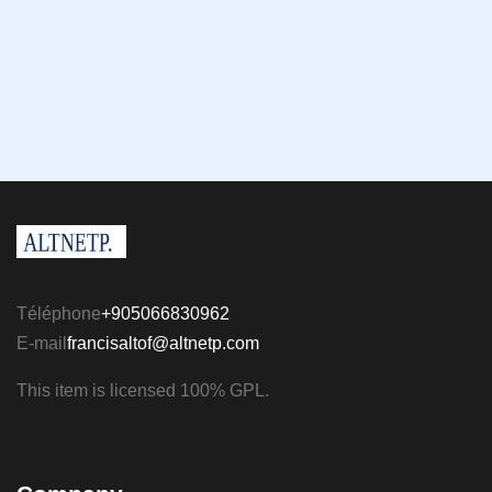
Téléphone
+905066830962
E-mail
francisaltof@altnetp.com
This item is licensed 100% GPL.