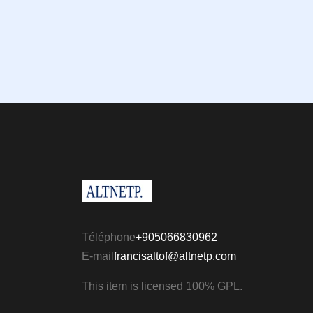
Téléphone
+905066830962
E-mail
francisaltof@altnetp.com
This item is licensed 100% GPL.