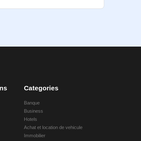
ons
Categories
Banque
Business
Hotels
Achat et location de vehicule
Immobilier