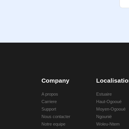
Company
Localisati
A propos
Estuaire
Carriere
Haut-Ogooué
Support
Moyen-Ogooué
Nous contacter
Ngounié
Notre equipe
Woleu-Ntem