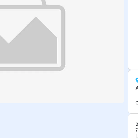
G
B
7
L