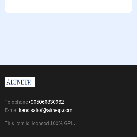
Téléphone
+905066830962
E-mail
francisaltof@altnetp.com
This item is licensed 100% GPL.