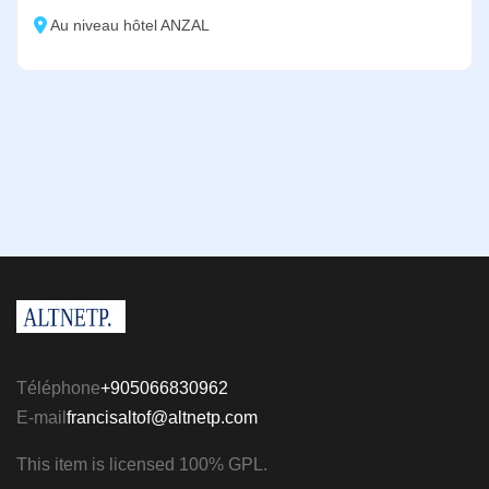
Au niveau hôtel ANZAL
Téléphone
+905066830962
E-mail
francisaltof@altnetp.com
This item is licensed 100% GPL.