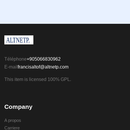
Téléphone
+905066830962
E-mail
francisaltof@altnetp.com
This item is licensed 100% GPL.
Company
A propos
Carriere