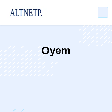
ip
ntent
Oyem