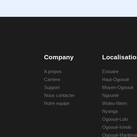
Company
Localisati
A propos
Estuaire
Carriere
Haut-Ogooué
Support
Moyen-Ogooué
Nous contacter
Ngounié
Notre equipe
Woleu-Ntem
Nyanga
Ogooué-Lolo
Ogooué-Ivindo
Ogooué-Maritime