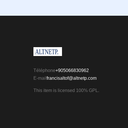
Téléphone
+905066830962
E-mail
francisaltof@altnetp.com
This item is licensed 100% GPL.