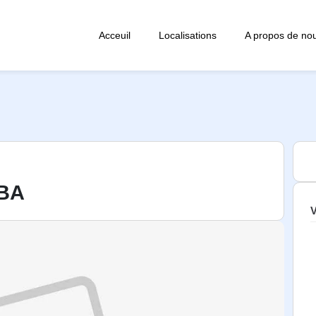
Acceuil
Localisations
A propos de no
BA
V