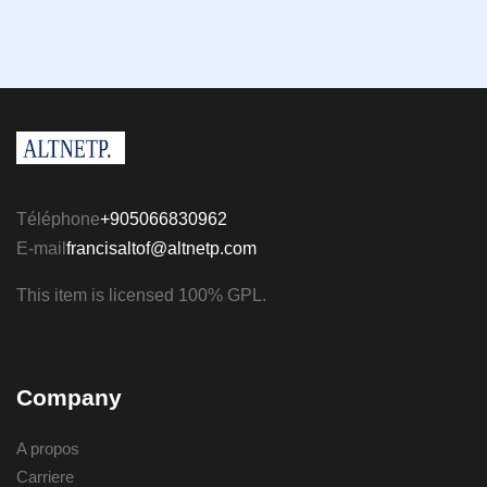
Téléphone
+905066830962
E-mail
francisaltof@altnetp.com
This item is licensed 100% GPL.
Company
A propos
Carriere