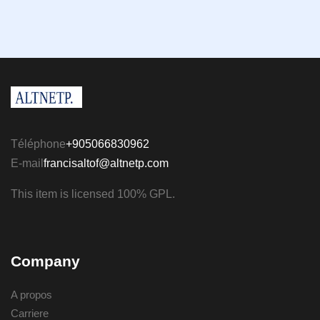
Téléphone
+905066830962
E-mail
francisaltof@altnetp.com
This item is licensed 100% GPL.
Company
A propos
Carriere