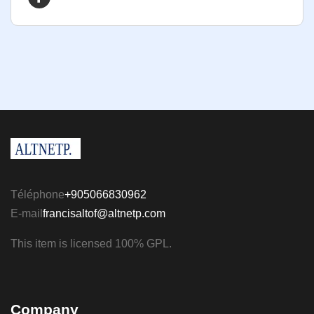
Téléphone
+905066830962
E-mail
francisaltof@altnetp.com
This item is licensed 100% GPL.
Company