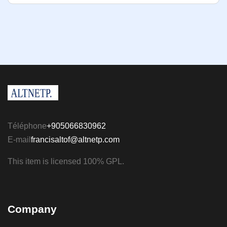
Téléphone
+905066830962
E-mail
francisaltof@altnetp.com
This item is licensed 100% GPL.
Company