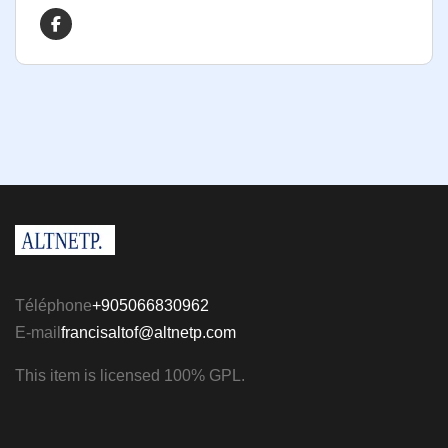
Téléphone
+905066830962
E-mail
francisaltof@altnetp.com
This item is licensed 100% GPL.