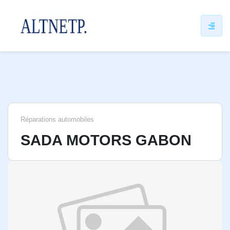
ip
ntent
Réparations automobiles
SADA MOTORS GABON