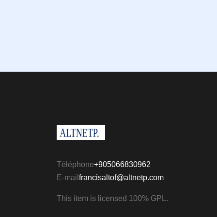
Téléphone
+905066830962
E-mail
francisaltof@altnetp.com
This item is licensed 100% GPL.