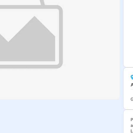
G
P
a
L