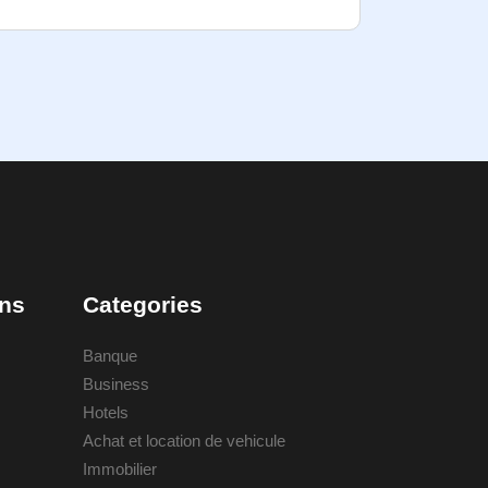
ons
Categories
Banque
Business
Hotels
Achat et location de vehicule
Immobilier