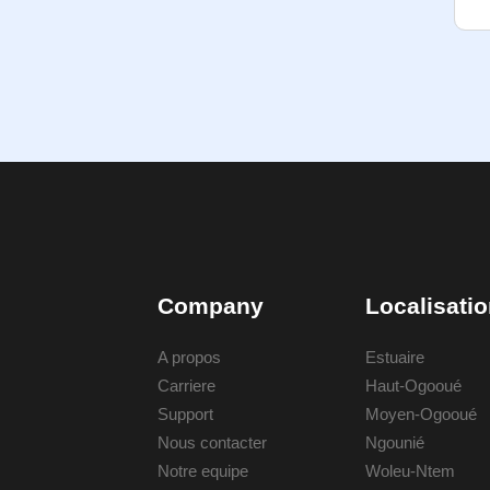
Company
Localisati
A propos
Estuaire
Carriere
Haut-Ogooué
Support
Moyen-Ogooué
Nous contacter
Ngounié
Notre equipe
Woleu-Ntem