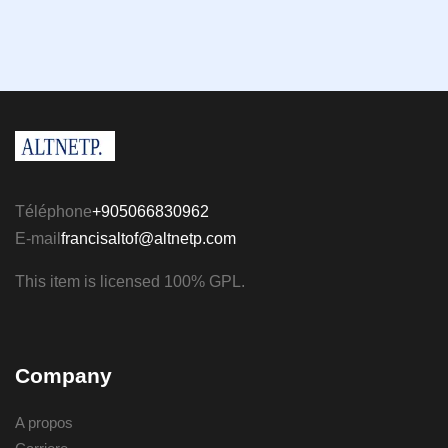
Téléphone
+905066830962
E-mail
francisaltof@altnetp.com
This item is licensed 100% GPL.
Company
A propos