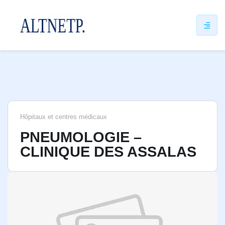
ip
ntent
Hôpitaux et centres médicaux
PNEUMOLOGIE –
CLINIQUE DES ASSALAS