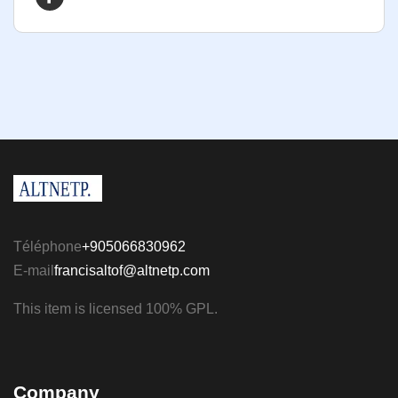
Téléphone
+905066830962
E-mail
francisaltof@altnetp.com
This item is licensed 100% GPL.
Company