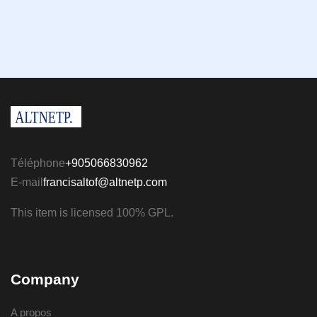
Téléphone
+905066830962
E-mail
francisaltof@altnetp.com
This item is licensed 100% GPL.
Company
A propos