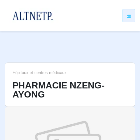
ip
ntent
Hôpitaux et centres médicaux
PHARMACIE NZENG-
AYONG