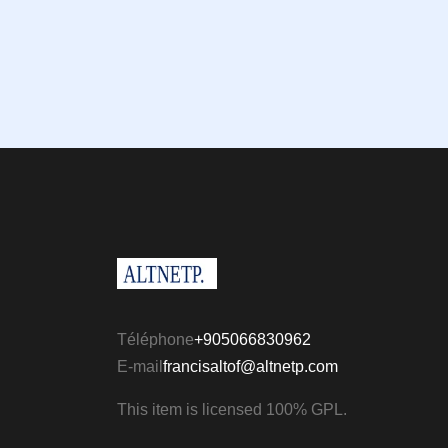
Téléphone
+905066830962
E-mail
francisaltof@altnetp.com
This item is licensed 100% GPL.