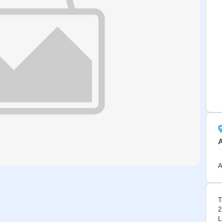
A
T
2
L