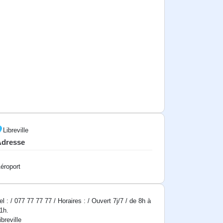
Libreville
Adresse
éroport
el : / 077 77 77 77 / Horaires : / Ouvert 7j/7 / de 8h à
1h.
ibreville