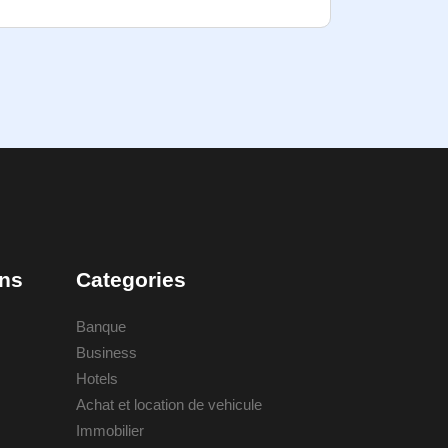
ons
Categories
Banque
Business
Hotels
Achat et location de vehicule
Immobilier