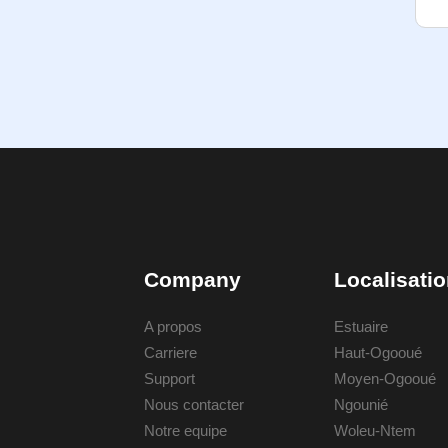
Company
Localisati
A propos
Estuaire
Carriere
Haut-Ogooué
Support
Moyen-Ogooué
Nous contacter
Ngounié
Notre equipe
Woleu-Ntem