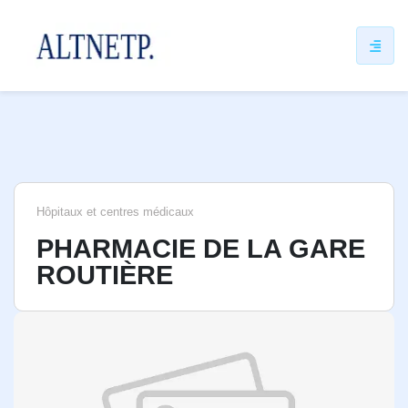
ip
ntent
Hôpitaux et centres médicaux
PHARMACIE DE LA GARE
ROUTIÈRE