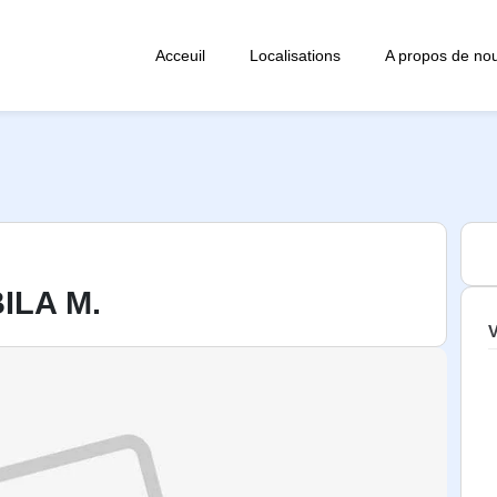
Acceuil
Localisations
A propos de no
ILA M.
V