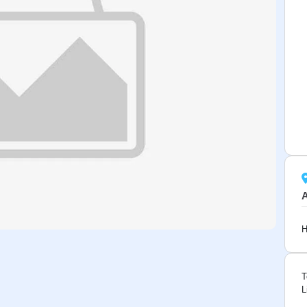
H
T
L