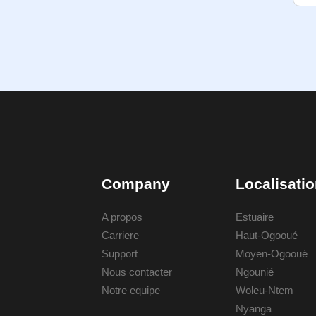
Company
Localisati
A propos
Estuaire
Carriere
Haut-Ogooué
Support
Moyen-Ogooué
Nous contacter
Ngounié
Notre equipe
Woleu-Ntem
Nyanga