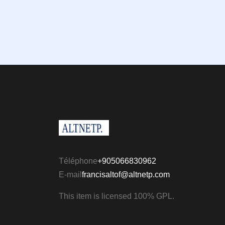
Téléphone
+905066830962
E-mail
francisaltof@altnetp.com
This item is licensed 100% GPL.