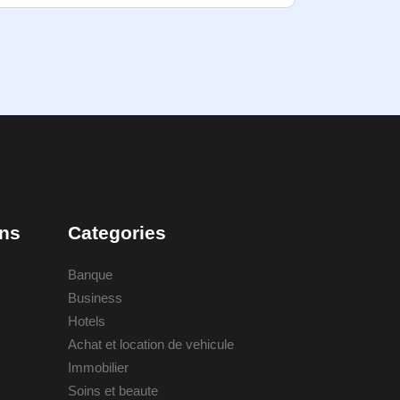
ons
Categories
Banque
Business
Hotels
Achat et location de vehicule
Immobilier
Soins et beaute