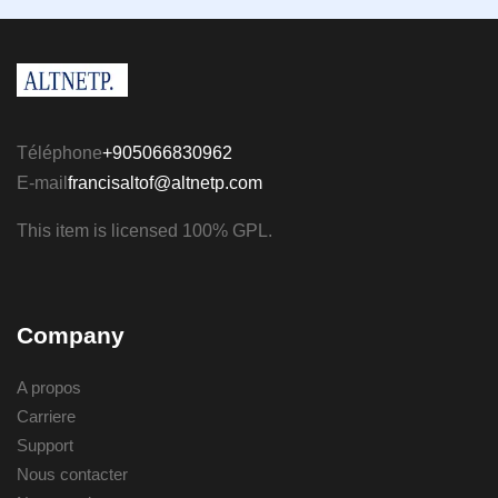
Téléphone
+905066830962
E-mail
francisaltof@altnetp.com
This item is licensed 100% GPL.
Company
A propos
Carriere
Support
Nous contacter