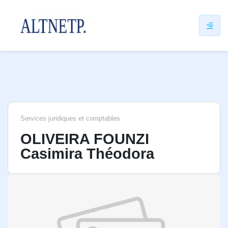
ip
ntent
Services juridiques et comptables
OLIVEIRA FOUNZI
Casimira Théodora