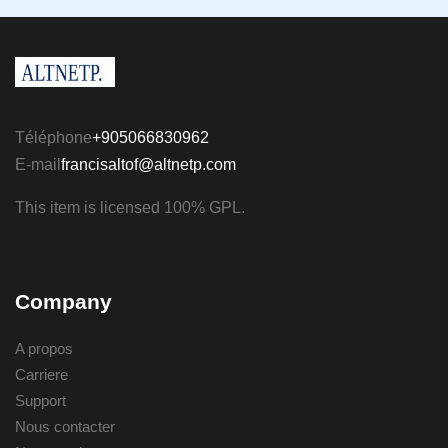
Téléphone
+905066830962
E-mail
francisaltof@altnetp.com
This item is licensed 100% GPL.
Company
A propos
Carriere
Support
Nous contacter