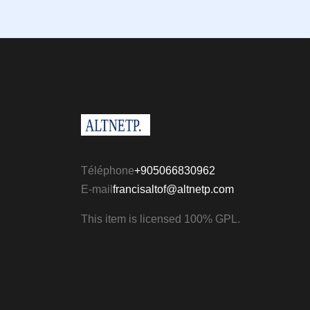
Téléphone
+905066830962
E-mail
francisaltof@altnetp.com
This item is licensed 100% GPL.