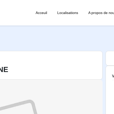
Acceuil
Localisations
A propos de no
NE
V