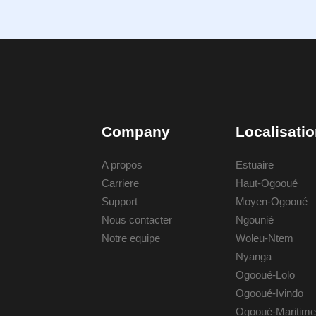
Company
Localisati
A propos
Estuaire
Carriere
Haut-Ogooué
Support
Moyen-Ogooué
Nous contacter
Ngounié
Notre equipe
Woleu-Ntem
Nyanga
Ogooué-Lolo
Ogooué-Ivindo
Ogooué-Maritime