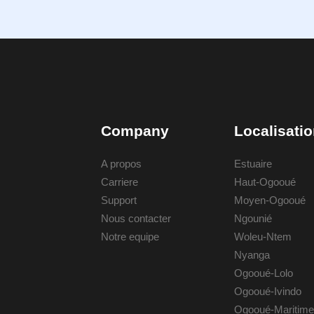
Company
Localisati
A propos
Estuaire
Carriere
Haut-Ogooué
Support
Moyen-Ogooué
Nous contacter
Ngounié
Notre equipe
Woleu-Ntem
Nyanga
Ogooué-Lolo
Ogooué-Ivindo
Ogooué-Maritime