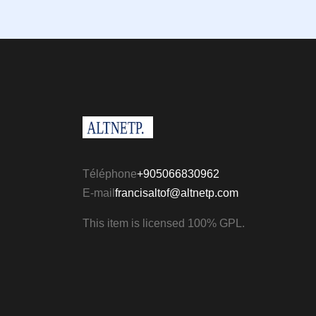
Téléphone
+905066830962
E-mail
francisaltof@altnetp.com
This item is licensed 100% GPL.