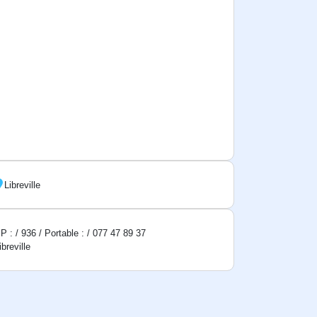
Libreville
P : / 936 / Portable : / 077 47 89 37
ibreville