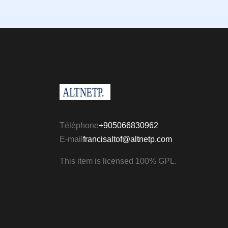
Téléphone
+905066830962
E-mail
francisaltof@altnetp.com
This item is licensed 100% GPL.