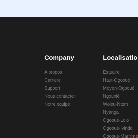
Company
Localisati
A propos
Estuaire
Carriere
Haut-Ogooué
Support
Moyen-Ogooué
Nous contacter
Ngounié
Notre equipe
Woleu-Ntem
Nyanga
Ogooué-Lolo
Ogooué-Ivindo
Ogooué-Maritime