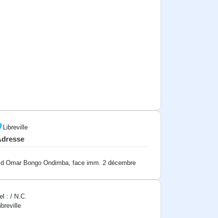
Libreville
Adresse
d Omar Bongo Ondimba, face imm. 2 décembre
el : / N.C.
ibreville