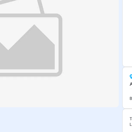
B
T
L