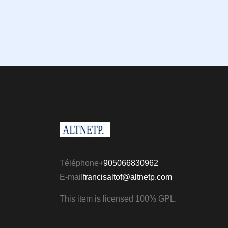
Téléphone
+905066830962
E-mail
francisaltof@altnetp.com
This item is licensed 100% GPL.