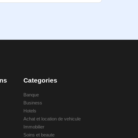
ons
Categories
Banque
Business
Hotels
Achat et location de vehicule
Immobilier
Soins et beaute