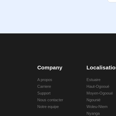
Company
Localisati
A propos
Estuaire
Carriere
Haut-Ogooué
Support
Moyen-Ogooué
Nous contacter
Ngounié
Notre equipe
Woleu-Ntem
Nyanga