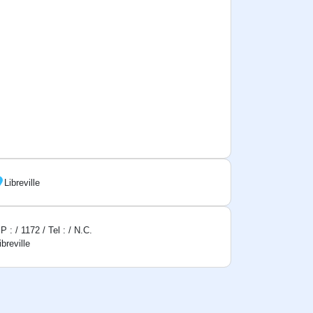
Libreville
P : / 1172 / Tel : / N.C.
ibreville