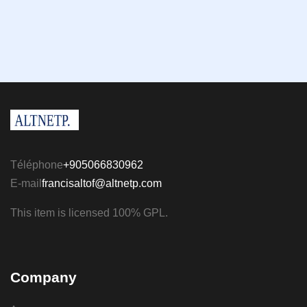
Téléphone
+905066830962
E-mail
francisaltof@altnetp.com
This item is licensed 100% GPL.
Company