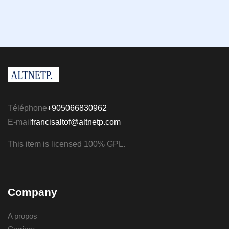
Téléphone
+905066830962
E-mail
francisaltof@altnetp.com
This item is licensed 100% GPL.
Company
A propos