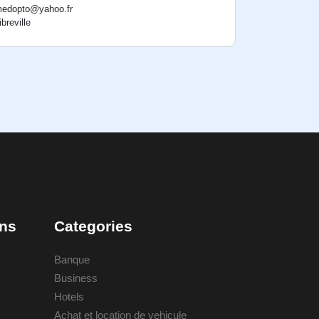
edopto@yahoo.fr
ibreville
ons
Categories
Banque
Business
Hotels
Achat et location de vehicule