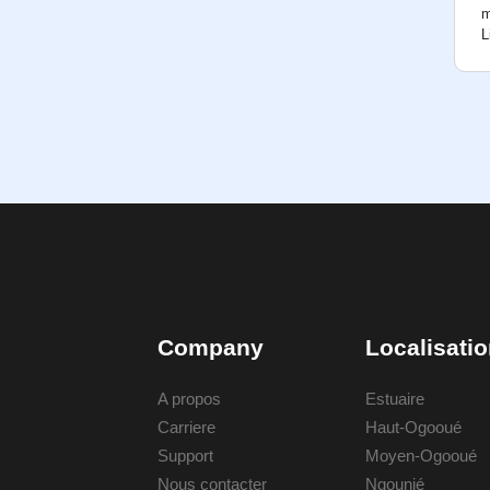
m
L
Company
Localisati
A propos
Estuaire
Carriere
Haut-Ogooué
Support
Moyen-Ogooué
Nous contacter
Ngounié