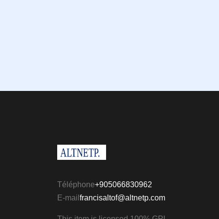
Téléphone
+905066830962
E-mail
francisaltof@altnetp.com
This item is licensed 100% GPL.