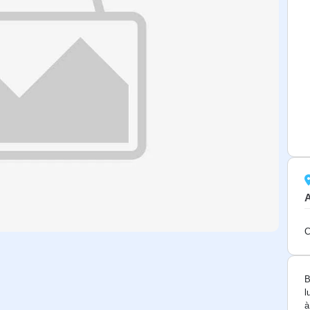
C
B
l
à