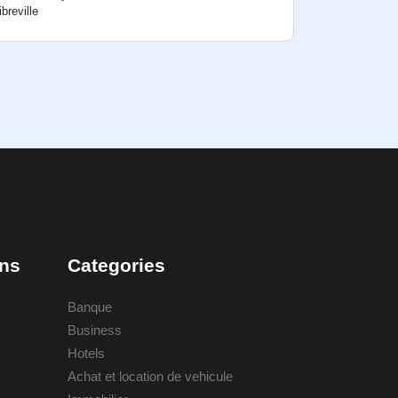
ibreville
ons
Categories
Banque
Business
Hotels
Achat et location de vehicule