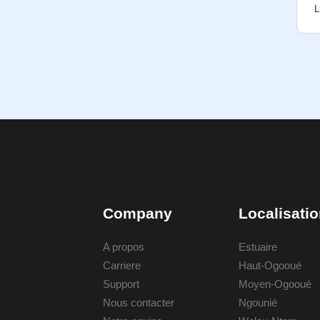
L
Company
Localisati
A propos
Estuaire
Carriere
Haut-Ogooué
Support
Moyen-Ogooué
Nous contacter
Ngounié