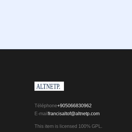
Téléphone
+905066830962
E-mail
francisaltof@altnetp.com
This item is licensed 100% GPL.