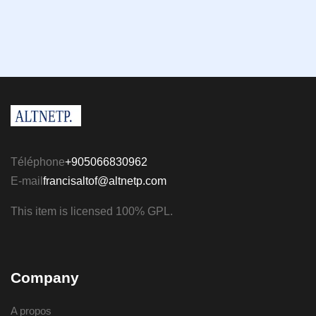
Téléphone
+905066830962
E-mail
francisaltof@altnetp.com
This item is licensed 100% GPL.
Company
A propos