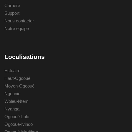
Carriere
Support
Nous contacter
Notre equipe
Localisations
Estuaire
Haut-Ogooué
Moyen-Ogooué
Ngounié
Woleu-Ntem
Nyanga
Ogooué-Lolo
Ogooué-Ivindo
Ogooué-Maritime