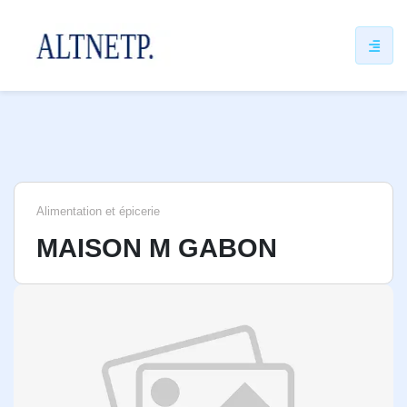
ip
ntent
Alimentation et épicerie
MAISON M GABON