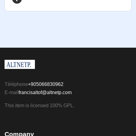
Téléphone
+905066830962
E-mail
francisaltof@altnetp.com
This item is licensed 100% GPL.
Company