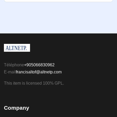
Téléphone
+905066830962
E-mail
francisaltof@altnetp.com
This item is licensed 100% GPL.
Company