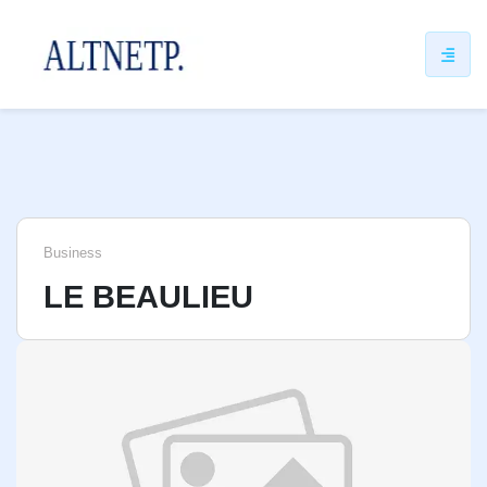
ip
ntent
Business
LE BEAULIEU