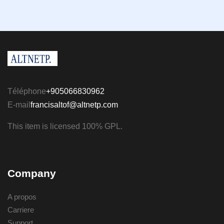
Téléphone
+905066830962
E-mail
francisaltof@altnetp.com
This item is licensed 100% GPL.
Company
A propos
Carriere
Support