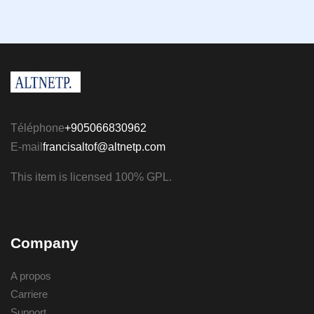
Téléphone
+905066830962
E-mail
francisaltof@altnetp.com
This item is licensed 100% GPL.
Company
A propos
Carriere
Support