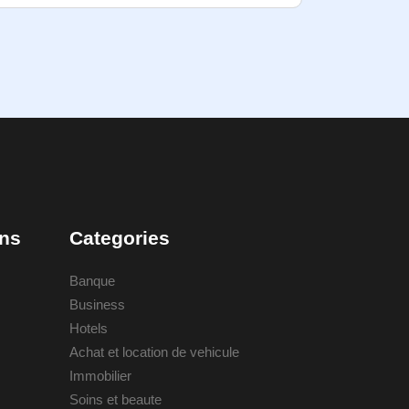
ons
Categories
Banque
Business
Hotels
Achat et location de vehicule
Immobilier
Soins et beaute