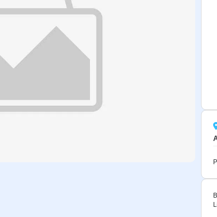
P
B
L