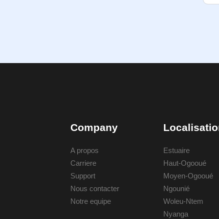
Company
Localisati
A propos
Estuaire
Carriere
Haut-Ogooué
Support
Moyen-Ogooué
Nous contacter
Ngounié
Notre equipe
Woleu-Ntem
Nyanga