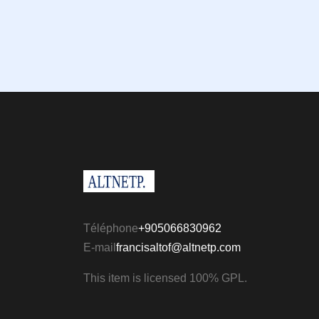
Téléphone
+905066830962
E-mail
francisaltof@altnetp.com
This item is licensed 100% GPL.