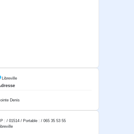
Libreville
Adresse
ointe Denis
P : / 01514 / Portable : / 065 35 53 55
ibreville