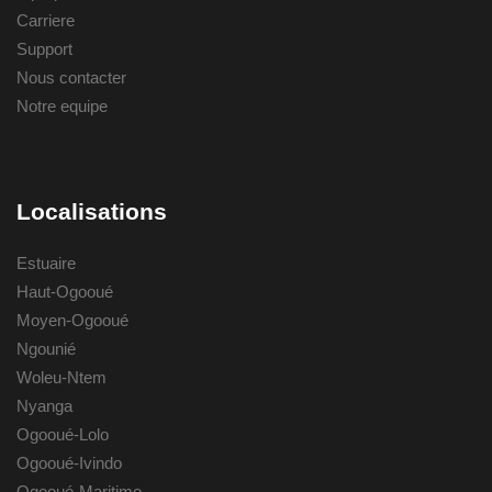
Carriere
Support
Nous contacter
Notre equipe
Localisations
Estuaire
Haut-Ogooué
Moyen-Ogooué
Ngounié
Woleu-Ntem
Nyanga
Ogooué-Lolo
Ogooué-Ivindo
Ogooué-Maritime