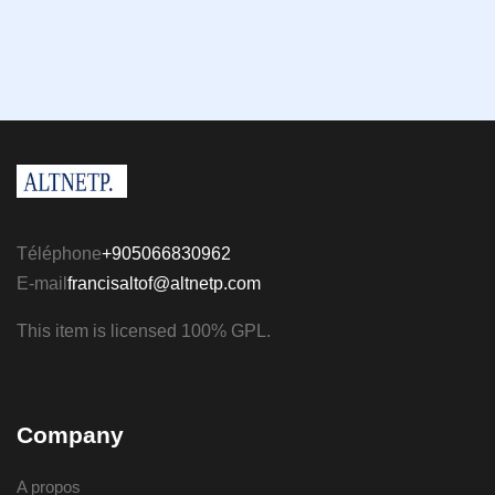
Téléphone
+905066830962
E-mail
francisaltof@altnetp.com
This item is licensed 100% GPL.
Company
A propos