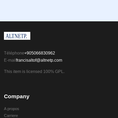
Téléphone
+905066830962
E-mail
francisaltof@altnetp.com
This item is licensed 100% GPL.
Company
A propos
Carriere