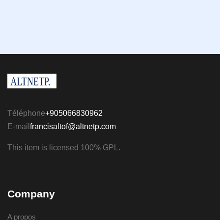
Téléphone
+905066830962
E-mail
francisaltof@altnetp.com
This item is licensed 100% GPL.
Company
A propos