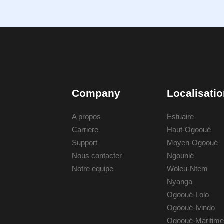
Company
Localisati
A propos
Estuaire
Carriere
Haut-Ogooué
Support
Moyen-Ogooué
Nous contacter
Ngounié
Notre equipe
Woleu-Ntem
Nyanga
Ogooué-Lolo
Ogooué-Ivindo
Ogooué-Maritime