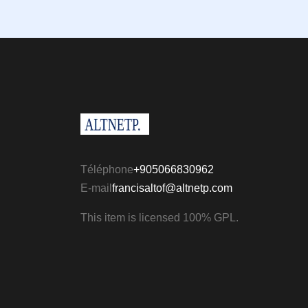
Téléphone
+905066830962
E-mail
francisaltof@altnetp.com
This item is licensed 100% GPL.