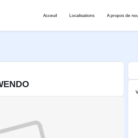
Acceuil
Localisations
A propos de no
WENDO
V