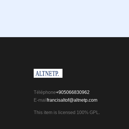
Téléphone
+905066830962
E-mail
francisaltof@altnetp.com
This item is licensed 100% GPL.