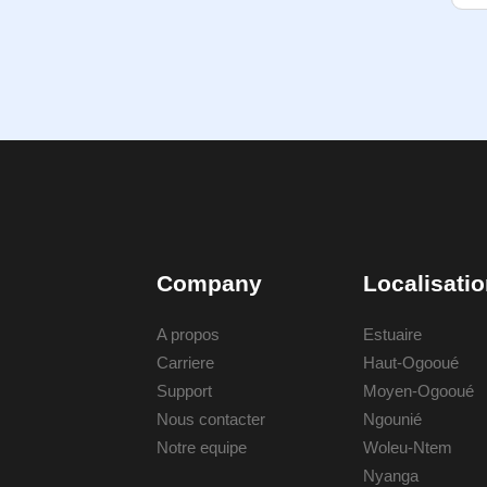
Company
Localisati
A propos
Estuaire
Carriere
Haut-Ogooué
Support
Moyen-Ogooué
Nous contacter
Ngounié
Notre equipe
Woleu-Ntem
Nyanga