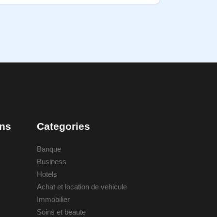
ons
Categories
Banque
Business
Hotels
Achat et location de vehicule
Immobilier
Soins et beaute