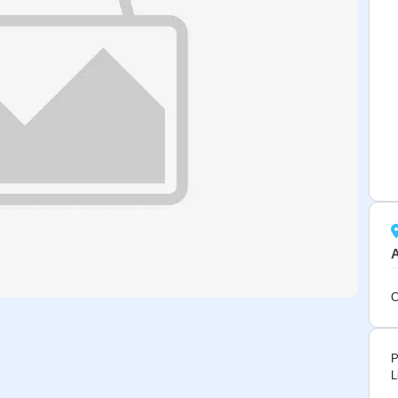
C
P
L