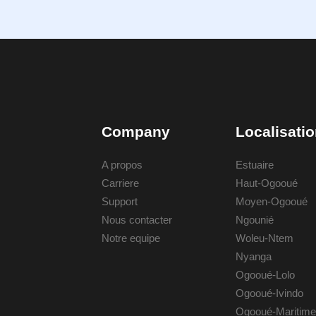
Company
Localisati
A propos
Estuaire
Carriere
Haut-Ogooué
Support
Moyen-Ogooué
Nous contacter
Ngounié
Notre equipe
Woleu-Ntem
Nyanga
Ogooué-Lolo
Ogooué-Ivindo
Ogooué-Maritime