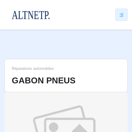
ip
ntent
Réparations automobiles
GABON PNEUS