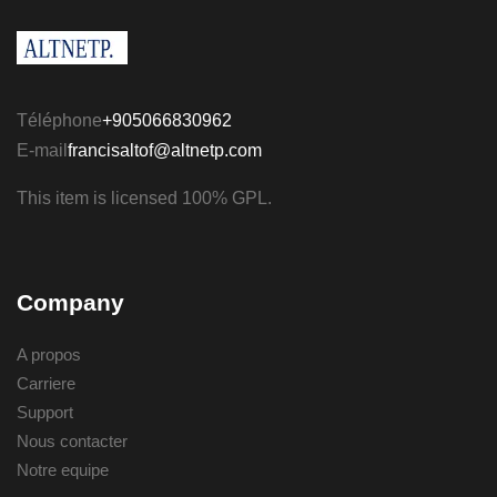
Téléphone
+905066830962
E-mail
francisaltof@altnetp.com
This item is licensed 100% GPL.
Company
A propos
Carriere
Support
Nous contacter
Notre equipe