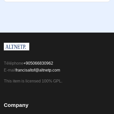
Téléphone
+905066830962
E-mail
francisaltof@altnetp.com
This item is licensed 100% GPL.
Company