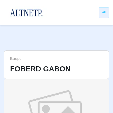
ip
ntent
Banque
FOBERD GABON