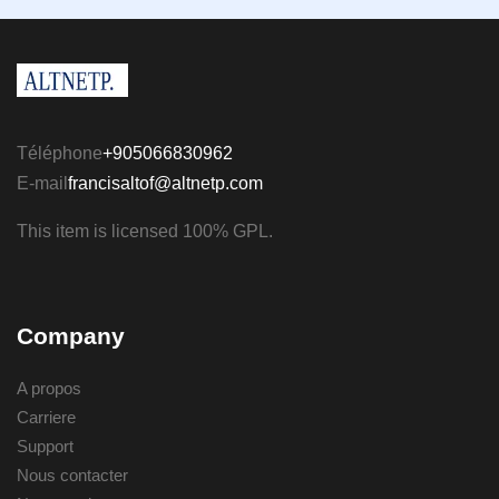
Téléphone
+905066830962
E-mail
francisaltof@altnetp.com
This item is licensed 100% GPL.
Company
A propos
Carriere
Support
Nous contacter