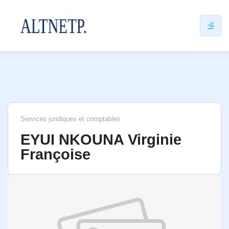
ip
ntent
Services juridiques et comptables
EYUI NKOUNA Virginie
Françoise