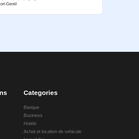
ort-Gentil
ons
Categories
Banque
Business
Hotels
Achat et location de vehicule