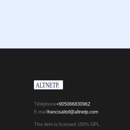
Téléphone
+905066830962
E-mail
francisaltof@altnetp.com
This item is licensed 100% GPL.