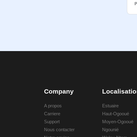
P
Company
Localisati
A propos
Estuaire
Carriere
Haut-Ogooué
Support
Moyen-Ogooué
Nous contacter
Ngounié