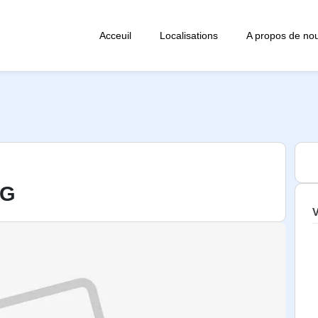
Acceuil
Localisations
A propos de no
OG
V