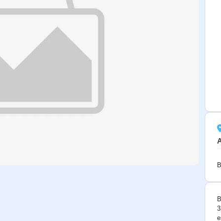
B
B
3
e