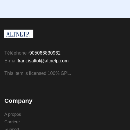
Téléphone
+905066830962
E-mail
francisaltof@altnetp.com
This item is licensed 100% GPL.
Company
A propos
Carriere
Support