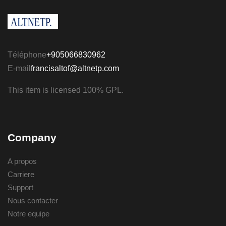
Téléphone
+905066830962
E-mail
francisaltof@altnetp.com
This item is licensed 100% GPL.
Company
A propos
Carriere
Support
Nous contacter
Notre equipe