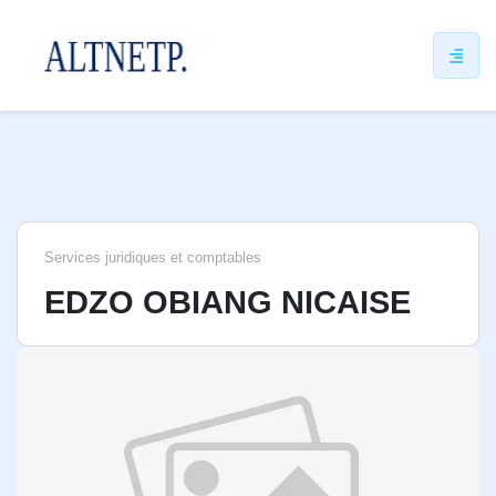
ip
ntent
Services juridiques et comptables
EDZO OBIANG NICAISE