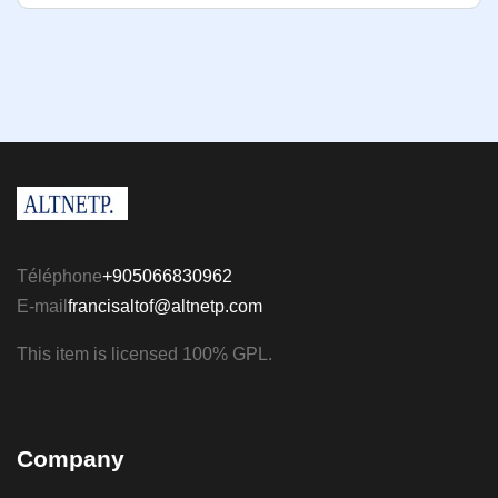
Téléphone
+905066830962
E-mail
francisaltof@altnetp.com
This item is licensed 100% GPL.
Company