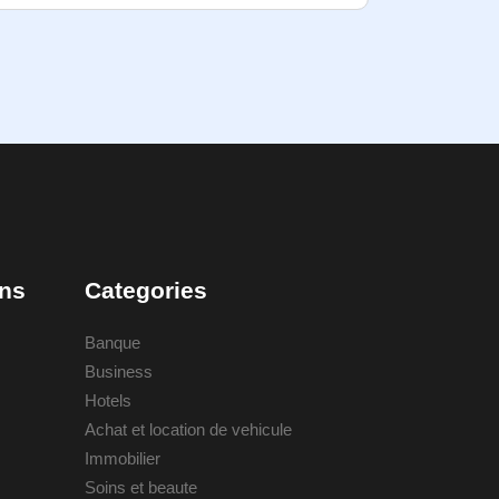
ons
Categories
Banque
Business
Hotels
Achat et location de vehicule
Immobilier
Soins et beaute