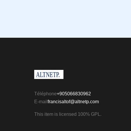
Téléphone
+905066830962
E-mail
francisaltof@altnetp.com
This item is licensed 100% GPL.