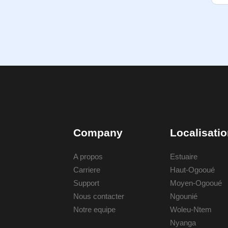
Company
Localisati
A propos
Estuaire
Carriere
Haut-Ogooué
Support
Moyen-Ogooué
Nous contacter
Ngounié
Notre equipe
Woleu-Ntem
Nyanga