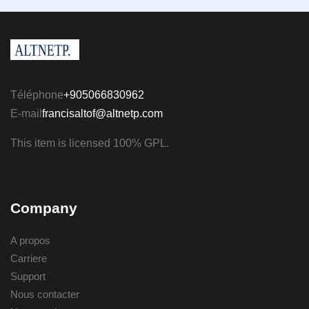
Téléphone
+905066830962
E-mail
francisaltof@altnetp.com
This item is licensed 100% GPL.
Company
A propos
Carriere
Support
Nous contacter